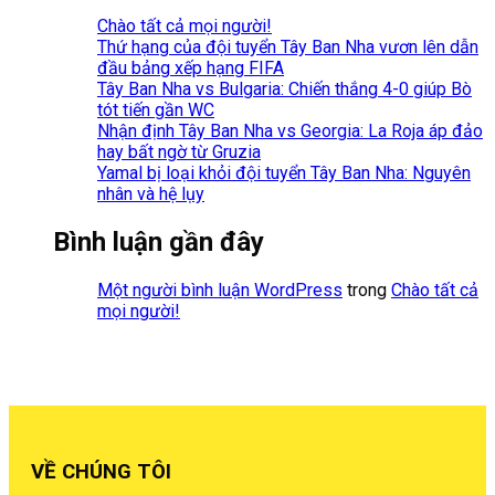
Chào tất cả mọi người!
Thứ hạng của đội tuyển Tây Ban Nha vươn lên dẫn
đầu bảng xếp hạng FIFA
Tây Ban Nha vs Bulgaria: Chiến thắng 4-0 giúp Bò
tót tiến gần WC
Nhận định Tây Ban Nha vs Georgia: La Roja áp đảo
hay bất ngờ từ Gruzia
Yamal bị loại khỏi đội tuyển Tây Ban Nha: Nguyên
nhân và hệ lụy
Bình luận gần đây
Một người bình luận WordPress
trong
Chào tất cả
mọi người!
VỀ CHÚNG TÔI