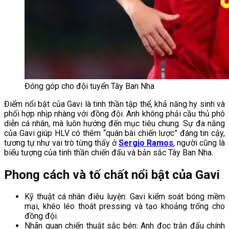
Đóng góp cho đội tuyển Tây Ban Nha
Điểm nổi bật của Gavi là tinh thần tập thể, khả năng hy sinh và
phối hợp nhịp nhàng với đồng đội. Anh không phải cầu thủ phô
diễn cá nhân, mà luôn hướng đến mục tiêu chung. Sự đa năng
của Gavi giúp HLV có thêm “quân bài chiến lược” đáng tin cậy,
tương tự như vai trò từng thấy ở
Sergio Ramos
, người cũng là
biểu tượng của tinh thần chiến đấu và bản sắc Tây Ban Nha.
Phong cách và tố chất nổi bật của Gavi
Kỹ thuật cá nhân điêu luyện: Gavi kiểm soát bóng mềm
mại, khéo léo thoát pressing và tạo khoảng trống cho
đồng đội.
Nhãn quan chiến thuật sắc bén: Anh đọc trận đấu chính