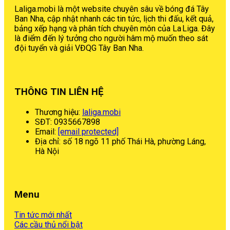
Laliga.mobi là một website chuyên sâu về bóng đá Tây
Ban Nha, cập nhật nhanh các tin tức, lịch thi đấu, kết quả,
bảng xếp hạng và phân tích chuyên môn của La Liga. Đây
là điểm đến lý tưởng cho người hâm mộ muốn theo sát
đội tuyển và giải VĐQG Tây Ban Nha.
THÔNG TIN LIÊN HỆ
Thương hiệu:
laliga.mobi
SĐT: 0935667898
Email:
[email protected]
Địa chỉ: số 18 ngõ 11 phố Thái Hà, phường Láng,
Hà Nội
Menu
Tin tức mới nhất
Các cầu thủ nổi bật