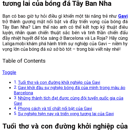
tương lai của bóng đá Tây Ban Nha
Bạn có bao giờ tự hỏi điều gì khiến một tài năng trẻ như
Gavi
trở thành gương mặt nổi bật và đầy triển vọng của bóng đá
Tây Ban Nha? Làm thế nào anh có thể kết hợp kỹ thuật điêu
luyện, nhãn quan chiến thuật sắc bén và tinh thần chiến đấu
đầy nhiệt huyết để tỏa sáng ở Barcelona và La Roja? Hãy cùng
Laliga.mobi khám phá hành trình sự nghiệp của Gavi – niềm hy
vọng lớn của bóng đá xứ sở bò tót – trong bài viết này nhé!
Table of Contents
Toggle
Tuổi thơ và con đường khởi nghiệp của Gavi
Gavi khởi đầu sự nghiệp bóng đá của mình trong màu áo
Barcelona
Những thành tích đạt được cùng đội tuyển quốc gia của
Gavi
Phong cách và tố chất nổi bật của Gavi
Sự nghiệp hiện nay và triển vọng tương lai của Gavi
Tuổi thơ và con đường khởi nghiệp của