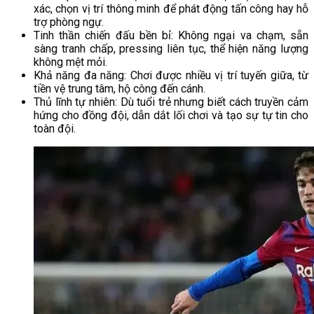
xác, chọn vị trí thông minh để phát động tấn công hay hỗ
trợ phòng ngự.
Tinh thần chiến đấu bền bỉ: Không ngại va chạm, sẵn
sàng tranh chấp, pressing liên tục, thể hiện năng lượng
không mệt mỏi.
Khả năng đa năng: Chơi được nhiều vị trí tuyến giữa, từ
tiền vệ trung tâm, hộ công đến cánh.
Thủ lĩnh tự nhiên: Dù tuổi trẻ nhưng biết cách truyền cảm
hứng cho đồng đội, dẫn dắt lối chơi và tạo sự tự tin cho
toàn đội.