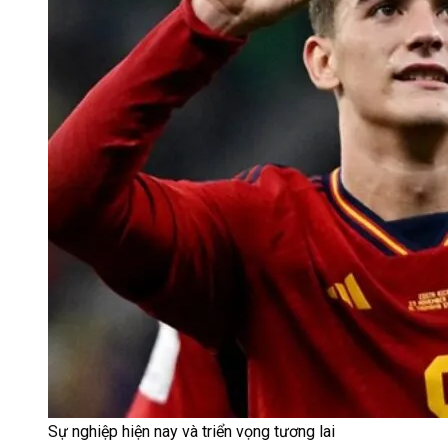
Sự nghiệp hiện nay và triển vọng tương lai