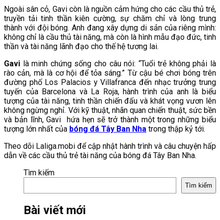
Ngoài sân cỏ, Gavi còn là nguồn cảm hứng cho các cầu thủ trẻ,
truyền tải tinh thần kiên cường, sự chăm chỉ và lòng trung
thành với đội bóng. Anh đang xây dựng di sản của riêng mình:
không chỉ là cầu thủ tài năng, mà còn là hình mẫu đạo đức, tinh
thần và tài năng lãnh đạo cho thế hệ tương lai.
Gavi
là minh chứng sống cho câu nói: “Tuổi trẻ không phải là
rào cản, mà là cơ hội để tỏa sáng.” Từ cậu bé chơi bóng trên
đường phố Los Palacios y Villafranca đến nhạc trưởng trung
tuyến của Barcelona và La Roja, hành trình của anh là biểu
tượng của tài năng, tinh thần chiến đấu và khát vọng vươn lên
không ngừng nghỉ. Với kỹ thuật, nhãn quan chiến thuật, sức bền
và bản lĩnh, Gavi hứa hẹn sẽ trở thành một trong những biểu
tượng lớn nhất của
bóng đá Tây Ban Nha
trong thập kỷ tới.
Theo dõi Laliga.mobi để cập nhật hành trình và câu chuyện hấp
dẫn về các cầu thủ trẻ tài năng của bóng đá Tây Ban Nha.
Tìm kiếm
Tìm kiếm
Bài viết mới