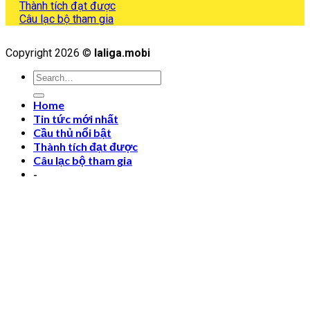
Thành tích đạt được
Câu lạc bộ tham gia
Copyright 2026 ©
laliga.mobi
Home
Tin tức mới nhất
Cầu thủ nổi bật
Thành tích đạt được
Câu lạc bộ tham gia
-