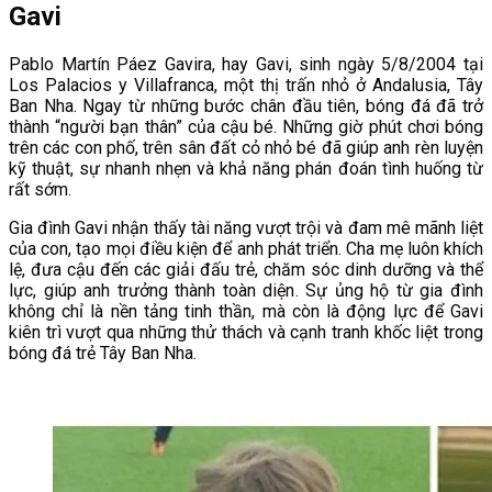
Gavi
Pablo Martín Páez Gavira, hay Gavi, sinh ngày 5/8/2004 tại
Los Palacios y Villafranca, một thị trấn nhỏ ở Andalusia, Tây
Ban Nha. Ngay từ những bước chân đầu tiên, bóng đá đã trở
thành “người bạn thân” của cậu bé. Những giờ phút chơi bóng
trên các con phố, trên sân đất cỏ nhỏ bé đã giúp anh rèn luyện
kỹ thuật, sự nhanh nhẹn và khả năng phán đoán tình huống từ
rất sớm.
Gia đình Gavi nhận thấy tài năng vượt trội và đam mê mãnh liệt
của con, tạo mọi điều kiện để anh phát triển. Cha mẹ luôn khích
lệ, đưa cậu đến các giải đấu trẻ, chăm sóc dinh dưỡng và thể
lực, giúp anh trưởng thành toàn diện. Sự ủng hộ từ gia đình
không chỉ là nền tảng tinh thần, mà còn là động lực để Gavi
kiên trì vượt qua những thử thách và cạnh tranh khốc liệt trong
bóng đá trẻ Tây Ban Nha.