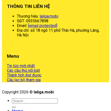
THÔNG TIN LIÊN HỆ
Thương hiệu:
laliga.mobi
SĐT: 0935667898
Email:
[email protected]
Địa chỉ: số 18 ngõ 11 phố Thái Hà, phường Láng,
Hà Nội
Menu
Tin tức mới nhất
Các cầu thủ nổi bật
Thành tích đạt được
Câu lạc bộ tham gia
Copyright 2026 ©
laliga.mobi
Home