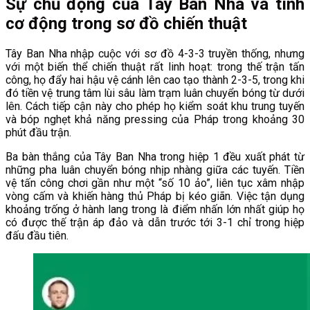
Sự chủ động của Tây Ban Nha và tính
cơ động trong sơ đồ chiến thuật
Tây Ban Nha nhập cuộc với sơ đồ 4-3-3 truyền thống, nhưng
với một biến thể chiến thuật rất linh hoạt: trong thế trận tấn
công, họ đẩy hai hậu vệ cánh lên cao tạo thành 2-3-5, trong khi
đó tiền vệ trung tâm lùi sâu làm trạm luân chuyển bóng từ dưới
lên. Cách tiếp cận này cho phép họ kiểm soát khu trung tuyến
và bóp nghẹt khả năng pressing của Pháp trong khoảng 30
phút đầu trận.
Ba bàn thắng của Tây Ban Nha trong hiệp 1 đều xuất phát từ
những pha luân chuyển bóng nhịp nhàng giữa các tuyến. Tiền
vệ tấn công chơi gần như một “số 10 ảo”, liên tục xâm nhập
vòng cấm và khiến hàng thủ Pháp bị kéo giãn. Việc tận dụng
khoảng trống ở hành lang trong là điểm nhấn lớn nhất giúp họ
có được thế trận áp đảo và dẫn trước tới 3-1 chỉ trong hiệp
đấu đầu tiên.