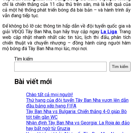
chỉ là chiến thắng của 11 cầu thủ trên sân, mà là kết quả của
cả một hệ thống phát triển bóng đá bài bản – và hành trình ấy
vẫn đang tiếp tục.
Để không bỏ lỡ các thông tin hấp dẫn về đội tuyển quốc gia và
giải VĐQG Tây Ban Nha, bạn hãy truy cập ngay
La Liga
. Trang
web cập nhật nhanh nhất các tin tức, lịch thi đấu, phân tích
chiến thuật và chuyển nhượng – đồng hành cùng người hâm
mộ bóng đá Tây Ban Nha mọi lúc, mọi nơi.
Tìm kiếm
Tìm kiếm
Bài viết mới
Chào tất cả mọi người!
Thứ hạng của đội tuyển Tây Ban Nha vươn lên dẫn
đầu bảng xếp hạng FIFA
Tây Ban Nha vs Bulgaria: Chiến thắng 4-0 giúp Bò
tót tiến gần WC
Nhận định Tây Ban Nha vs Georgia: La Roja áp đảo
hay bất ngờ từ Gruzia