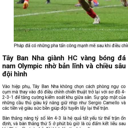
Pháp đã có những pha tấn công mạnh mẽ sau khi điều chỉn
Tây Ban Nha giành HC vàng bóng đá
nam Olympic nhờ bản lĩnh và chiều sâu
đội hình
Vào hiệp phụ, Tây Ban Nha không chọn cách phòng ngự co
cụm mà thay vào đó điều chỉnh chiến thuật trở lại với sơ đồ 4-
2-3-1 để tăng cường kiểm soát khu giữa sân. Sự góp mặt của
những cầu thủ giàu kỹ năng giữ nhịp như Sergio Camello và
các tiền vệ giàu sức bền giúp đội tuyển lấy lại thế trận.
Bàn thắng nâng tỷ số lên 4-3 là hệ quả tất yếu từ thế trận ổn
định, và bàn thắng thứ 5 ở phút bù giờ là cú đấm kết liễu sau