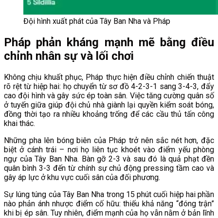
Đội hình xuất phát của Tây Ban Nha và Pháp
Pháp phản kháng mạnh mẽ bằng điều
chỉnh nhân sự và lối chơi
Không chịu khuất phục, Pháp thực hiện điều chỉnh chiến thuật
rõ rệt từ hiệp hai: họ chuyển từ sơ đồ 4-2-3-1 sang 3-4-3, đẩy
cao đội hình và gây sức ép toàn sân. Việc tăng cường quân số
ở tuyến giữa giúp đội chủ nhà giành lại quyền kiểm soát bóng,
đồng thời tạo ra nhiều khoảng trống để các cầu thủ tấn công
khai thác.
Những pha lên bóng biên của Pháp trở nên sắc nét hơn, đặc
biệt ở cánh trái – nơi họ liên tục khoét vào điểm yếu phòng
ngự của Tây Ban Nha. Bàn gỡ 2-3 và sau đó là quả phạt đền
quân bình 3-3 đến từ chính sự chủ động pressing tầm cao và
gây áp lực ở khu vực cuối sân của đối phương.
Sự lúng túng của Tây Ban Nha trong 15 phút cuối hiệp hai phần
nào phản ánh nhược điểm cố hữu: thiếu khả năng “đóng trận”
khi bị ép sân. Tuy nhiên, điểm mạnh của họ vẫn nằm ở bản lĩnh