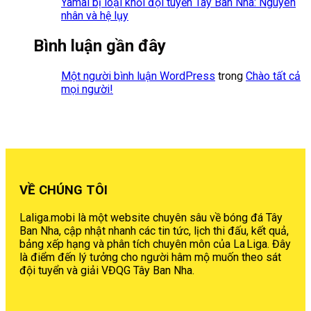
Yamal bị loại khỏi đội tuyển Tây Ban Nha: Nguyên
nhân và hệ lụy
Bình luận gần đây
Một người bình luận WordPress
trong
Chào tất cả
mọi người!
VỀ CHÚNG TÔI
Laliga.mobi là một website chuyên sâu về bóng đá Tây
Ban Nha, cập nhật nhanh các tin tức, lịch thi đấu, kết quả,
bảng xếp hạng và phân tích chuyên môn của La Liga. Đây
là điểm đến lý tưởng cho người hâm mộ muốn theo sát
đội tuyển và giải VĐQG Tây Ban Nha.