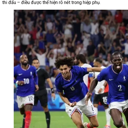
thi đấu – điều được thể hiện rõ nét trong hiệp phụ.