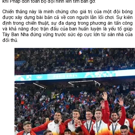
khi Pháp dồn toàn bộ đội hình lên tìm bàn gỡ.
Chiến thắng này là minh chứng cho giá trị của một đội bóng
được xây dựng bài bản cả về con người lẫn lối chơi. Sự kiên
định trong chiến thuật, sự đa dạng trong phương án tấn công
và khả năng đọc trận đấu của ban huấn luyện là yếu tố giúp
Tây Ban Nha đứng vững trước sức ép cực lớn từ sân nhà của
đối thủ.