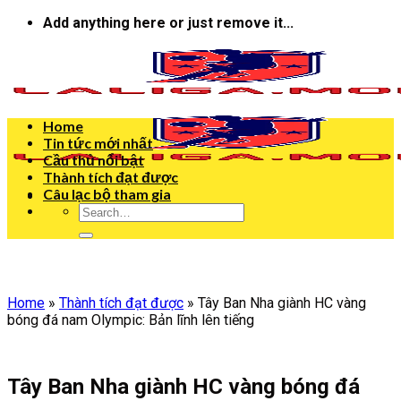
Bỏ
Add anything here or just remove it...
qua
nội
dung
Home
Tin tức mới nhất
Cầu thủ nổi bật
Thành tích đạt được
Câu lạc bộ tham gia
Home
»
Thành tích đạt được
»
Tây Ban Nha giành HC vàng
bóng đá nam Olympic: Bản lĩnh lên tiếng
Tây Ban Nha giành HC vàng bóng đá