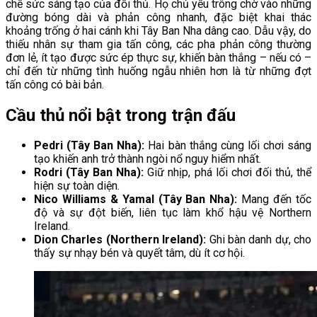
chế sức sáng tạo của đối thủ. Họ chủ yếu trông chờ vào những
đường bóng dài và phản công nhanh, đặc biệt khai thác
khoảng trống ở hai cánh khi Tây Ban Nha dâng cao. Dẫu vậy, do
thiếu nhân sự tham gia tấn công, các pha phản công thường
đơn lẻ, ít tạo được sức ép thực sự, khiến bàn thắng – nếu có –
chỉ đến từ những tình huống ngẫu nhiên hơn là từ những đợt
tấn công có bài bản.
Cầu thủ nổi bật trong trận đấu
Pedri (Tây Ban Nha):
Hai bàn thắng cùng lối chơi sáng
tạo khiến anh trở thành ngòi nổ nguy hiểm nhất.
Rodri (Tây Ban Nha):
Giữ nhịp, phá lối chơi đối thủ, thể
hiện sự toàn diện.
Nico Williams & Yamal (Tây Ban Nha):
Mang đến tốc
độ và sự đột biến, liên tục làm khổ hậu vệ Northern
Ireland.
Dion Charles (Northern Ireland):
Ghi bàn danh dự, cho
thấy sự nhạy bén và quyết tâm, dù ít cơ hội.