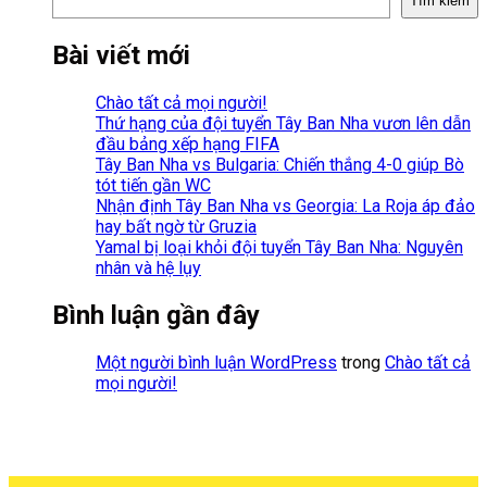
Tìm kiếm
Bài viết mới
Chào tất cả mọi người!
Thứ hạng của đội tuyển Tây Ban Nha vươn lên dẫn
đầu bảng xếp hạng FIFA
Tây Ban Nha vs Bulgaria: Chiến thắng 4-0 giúp Bò
tót tiến gần WC
Nhận định Tây Ban Nha vs Georgia: La Roja áp đảo
hay bất ngờ từ Gruzia
Yamal bị loại khỏi đội tuyển Tây Ban Nha: Nguyên
nhân và hệ lụy
Bình luận gần đây
Một người bình luận WordPress
trong
Chào tất cả
mọi người!