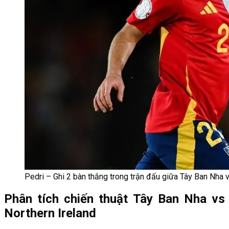
Pedri – Ghi 2 bàn thắng trong trận đấu giữa Tây Ban Nha v
Phân tích chiến thuật Tây Ban Nha vs
Northern Ireland