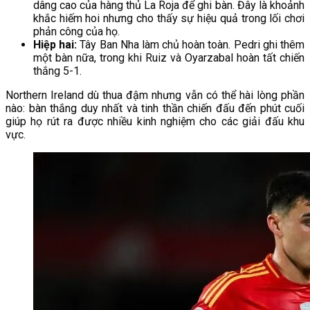
dâng cao của hàng thủ La Roja để ghi bàn. Đây là khoảnh
khắc hiếm hoi nhưng cho thấy sự hiệu quả trong lối chơi
phản công của họ.
Hiệp hai:
Tây Ban Nha làm chủ hoàn toàn. Pedri ghi thêm
một bàn nữa, trong khi Ruiz và Oyarzabal hoàn tất chiến
thắng 5-1.
Northern Ireland dù thua đậm nhưng vẫn có thể hài lòng phần
nào: bàn thắng duy nhất và tinh thần chiến đấu đến phút cuối
giúp họ rút ra được nhiều kinh nghiệm cho các giải đấu khu
vực.