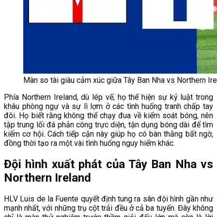
Màn so tài giàu cảm xúc giữa Tây Ban Nha vs Northern Ir
Phía Northern Ireland, dù lép vế, họ thể hiện sự kỷ luật trong
khâu phòng ngự và sự lì lợm ở các tình huống tranh chấp tay
đôi. Họ biết rằng không thể chạy đua về kiểm soát bóng, nên
tập trung lối đá phản công trực diện, tận dụng bóng dài để tìm
kiếm cơ hội. Cách tiếp cận này giúp họ có bàn thắng bất ngờ,
đồng thời tạo ra một vài tình huống nguy hiểm khác.
Đội hình xuất phát của Tây Ban Nha vs
Northern Ireland
HLV Luis de la Fuente quyết định tung ra sân đội hình gần như
mạnh nhất, với những trụ cột trải đều ở cả ba tuyến. Đây không