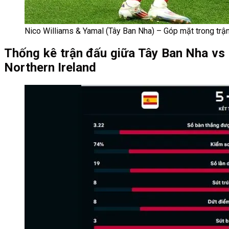
Nico Williams & Yamal (Tây Ban Nha) – Góp mặt trong trận
Thống kê trận đấu giữa Tây Ban Nha vs
Northern Ireland